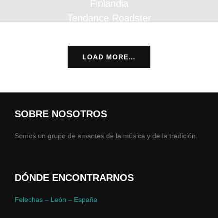
Finlandia
Tendance Roadster
LOAD MORE…
SOBRE NOSOTROS
Somos un grupo de amantes de la música y de la tradición.
DÓNDE ENCONTRARNOS
Felechas – León – España